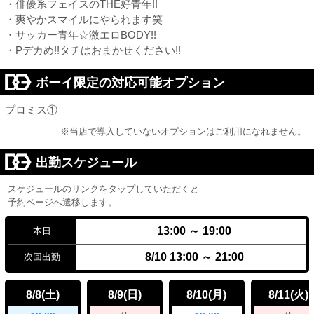
・俳優系フェイスのTHE好青年!!
・爽やかスマイルにやられます笑
・サッカー青年☆激エロBODY!!
・Pデカめ!!タチはおまかせください!!
ボーイ限定の対応可能オプション
プロミス①
※当店で導入していないオプションはご利用になれません。
出勤スケジュール
スケジュールのリンクをタップしていただくと
予約ページへ遷移します。
13:00 ～ 19:00
本日
8/10 13:00 ～ 21:00
次回出勤
8/8
8/9
8/10
8/11
(土)
(日)
(月)
(火)