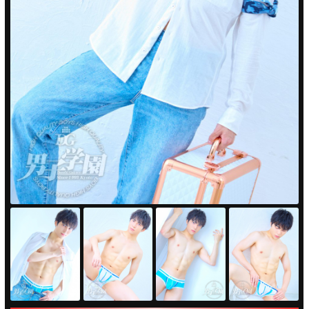
PUA'蒲田
PUA'羽田
PUA'吉祥寺
PUA立川
PUA町田
×閉じる