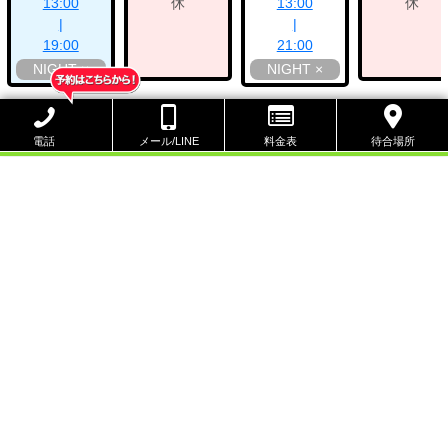
13:00
休
13:00
休
|
|
19:00
21:00
NIGHT ×
NIGHT ×
電話で予約する
電話
メール/LINE
料金表
待合場所
LINEで予約する
本日呼出可能エリア
大阪店
|
京都店
| なんば店 |
神戸店
|
ダンガクLite関西
|
PUA米
原
|
PUA'京橋
|
PUA東大阪
|
PUA堺
|
PUA泉佐野
|
PUA和歌山
|
PUA奈良
|
PUA加古川
|
PUA姫路
|
PUA鳥取
|
PUA米子
|
PUA松江
|
PUA岡山
|
PUA倉敷
|
PUA福山
|
PUA広島
|
PUA下
関
|
PUA徳島
|
PUA高松
|
PUA松山
|
PUA高知
DVD出演作品