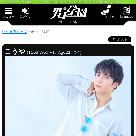
早朝からギンギン♂DGライブかんとう
学園」へようこそ OPEN13:00-25:00 土日祝13:00-25:00 日本橋駅から徒歩3分
PUA鹿児島
PUA四日市
PUA和歌山
メニュー
ログイン
language
エリア
サテライト大宮
ボーイ557名
×閉じる
なんば店トップ
>
ボーイ詳細
PUA津
PUA奈良
PUA柏
こうや
(T168 W60 P17 Age21 バイ)
×閉じる
PUA加古川
PUA'赤羽
PUA姫路
PUA'八重洲
×閉じる
PUA'池袋
なんば店
PUA'新橋