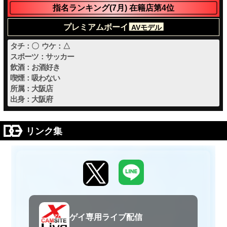
指名ランキング(7月) 在籍店第4位
プレミアムボーイ
AVモデル
タチ：〇 ウケ：△
スポーツ：サッカー
飲酒：お酒好き
喫煙：吸わない
所属：大阪店
出身：大阪府
リンク集